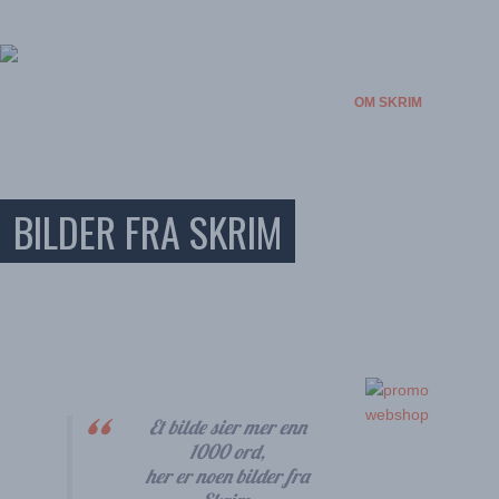
NYHETER
AKTIVITETER
OVERNATTING
OM SKRIM
FORENINGER
VÆRET
BILDER FRA SKRIM
Et bilde sier mer enn
1000 ord,
her er noen bilder fra