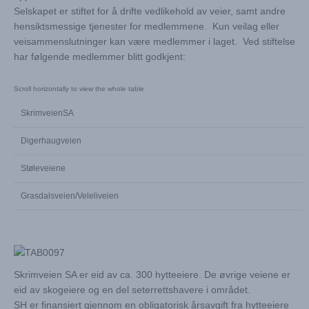
Selskapet er stiftet for å drifte vedlikehold av veier, samt andre
hensiktsmessige tjenester for medlemmene. Kun veilag eller
veisammenslutninger kan være medlemmer i laget. Ved stiftelse
har følgende medlemmer blitt godkjent:
SkrimveienSA
Digerhaugveien
Støleveiene
Grasdalsveien/Veleliveien
Skrimveien SA er eid av ca. 300 hytteeiere. De øvrige veiene er
eid av skogeiere og en del seterrettshavere i området.
SH er finansiert gjennom en obligatorisk årsavgift fra hytteeiere