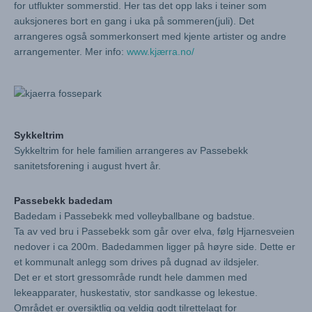
for utflukter sommerstid. Her tas det opp laks i teiner som
auksjoneres bort en gang i uka på sommeren(juli). Det
arrangeres også sommerkonsert med kjente artister og andre
arrangementer. Mer info:
www.kjærra.no/
Sykkeltrim
Sykkeltrim for hele familien arrangeres av Passebekk
sanitetsforening i august hvert år.
Passebekk badedam
Badedam i Passebekk med volleyballbane og badstue.
Ta av ved bru i Passebekk som går over elva, følg Hjarnesveien
nedover i ca 200m. Badedammen ligger på høyre side. Dette er
et kommunalt anlegg som drives på dugnad av ildsjeler.
Det er et stort gressområde rundt hele dammen med
lekeapparater, huskestativ, stor sandkasse og lekestue.
Området er oversiktlig og veldig godt tilrettelagt for