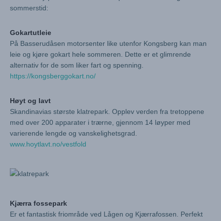
sommerstid:
Gokartutleie
På Basserudåsen motorsenter like utenfor Kongsberg kan man
leie og kjøre gokart hele sommeren. Dette er et glimrende
alternativ for de som liker fart og spenning.
https://kongsberggokart.no/
Høyt og lavt
Skandinavias største klatrepark. Opplev verden fra tretoppene
med over 200 apparater i trærne, gjennom 14 løyper med
varierende lengde og vanskelighetsgrad.
www.hoytlavt.no/vestfold
Kjærra fossepark
Er et fantastisk friområde ved Lågen og Kjærrafossen. Perfekt