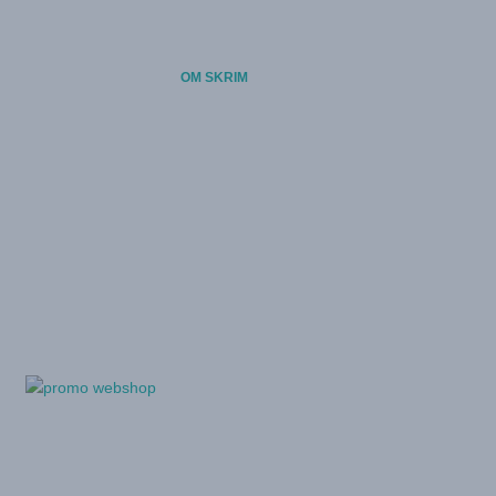
TETER
OVERNATTING
OM SKRIM
FORENINGER
VÆRET