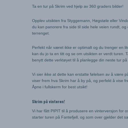
Ta en tur på Skrim ved hjelp av 360 graders bilder!
Opplev utsikten fra Styggemann, Høgstøle eller Vindo
du kan panorere fra side til side hele veien rundt, og
terrenget.
Perfekt når været ikke er optimalt og du trenger en
kan du jo ta en titt og se om utsikten er verdt turen. 
benytt dette verktøyet til å planlegge din neste tur på f
Vi sier ikke at dette kan erstatte følelsen av å være på 
viser frem hva Skrim har å by på, og perfekt å vise fre
Åpne i fullskerm for best utsikt!
Skrim på vinteren!
Vi har fått PIPIT til å produsere en vinterversjon for 
starter turen på Fantefjell, og som over gjelder det s