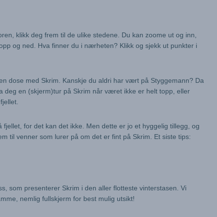
ren, klikk deg frem til de ulike stedene. Du kan zoome ut og inn,
 opp og ned. Hva finner du i nærheten? Klikk og sjekk ut punkter i
 liten dose med Skrim. Kanskje du aldri har vært på Styggemann? Da
Ta deg en (skjerm)tur på Skrim når været ikke er helt topp, eller
jellet.
fjellet, for det kan det ikke. Men dette er jo et hyggelig tillegg, og
m til venner som lurer på om det er fint på Skrim. Et siste tips:
oss, som presenterer Skrim i den aller flotteste vinterstasen. Vi
amme, nemlig fullskjerm for best mulig utsikt!